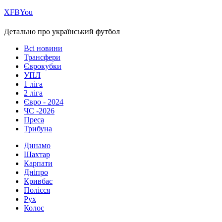
Х
FB
You
Детально про український футбол
Всі новини
Трансфери
Єврокубки
УПЛ
1 ліга
2 ліга
Євро - 2024
ЧС -2026
Преса
Трибуна
Динамо
Шахтар
Карпати
Дніпро
Кривбас
Полісся
Рух
Колос