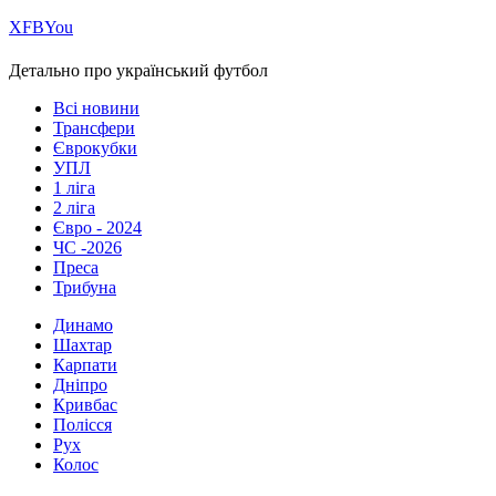
Х
FB
You
Детально про український футбол
Всі новини
Трансфери
Єврокубки
УПЛ
1 ліга
2 ліга
Євро - 2024
ЧС -2026
Преса
Трибуна
Динамо
Шахтар
Карпати
Дніпро
Кривбас
Полісся
Рух
Колос