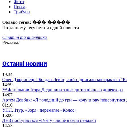
Фото
Преса
Трибуна
Облако тегов:
���-�����
По данному тегу нет ни одной новости
Статті та аналітика
Реклама:
Останні новини
19:34
Олег Дзюринець і Богдан Левицький підписали контракти з "К
14:59
УАФ звільнив Ігора Дедишина з посади технічного директора
14:07
Артем Довбик: «Я голодний до гри — хочу знову повернутися 
01:10
УПЛ, 1тур. «Зоря» перемагає «Колос»
15:00
ЛНЗ поступається «Генту» лише в серії пенальті
14:53