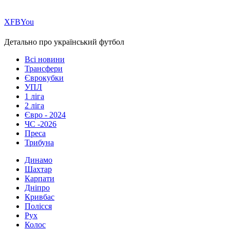
Х
FB
You
Детально про український футбол
Всі новини
Трансфери
Єврокубки
УПЛ
1 ліга
2 ліга
Євро - 2024
ЧС -2026
Преса
Трибуна
Динамо
Шахтар
Карпати
Дніпро
Кривбас
Полісся
Рух
Колос