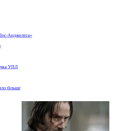
«Лос-Анджелеса»
»
вачка УПЛ
ило більше