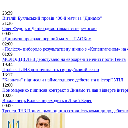
23:39
Віталій Буяльський провів 400-й матч за “Динамо”
21:36
Олег Федор: в Данію їдемо тільки за перемогою
09:00
«Динамо» програло перший матч із ПАОКом
02:00
«Полісся» вибороло результативну нічию з «Копенгагеном» на с
01:09
МОЛОДЦІ! ЛНЗ дебютувало на євроарені з нічиєї проти Гента
19:44
Полісся і ЛНЗ розпочинають єврокубковий сезон
13:17
"Карпати" підписали наймолодшого дебютанта в історії УПЛ
12:00
Пономаренко підписав контракт з Динамо та дав відверте інтер
10:00
Вихованець Колоса переходить в Лівий Берег
09:00
Тренер ЛНЗ Пономарьов оцінив готовність команди до дебютно