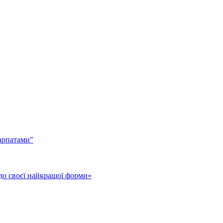
арпатами"
до своєї найкращої форми»