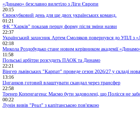
«Динамо» безславно вилетіло з Ліги Європи
20:15
Єврокубковий день для ще двох українських команд.
01:21
ФК "Харків" показав першу форму після зміни назви
22:37
Український захисник Артем Смоляков повернувся до УПЛ з 
02:18
Микола Роздобудько стане новим керівником академії «Динамо
11:58
Польські арбітри розсудить ПАОК та Динамо
22:21
Вінгер львівських "Карпат" проведе сезон 2026/27 у складі но
13:16
Циганков готовий влаштувати скандал через трансфер
22:58
Тренер Копенгагена: Маємо бути задоволені, що Полісся не заб
00:22
Лунін вивів "Реал" з капітанською пов'язкою