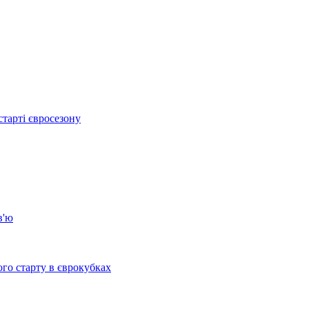
тарті євросезону
в'ю
го старту в єврокубках