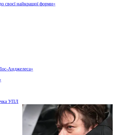
до своєї найкращої форми»
«Лос-Анджелеса»
»
вачка УПЛ