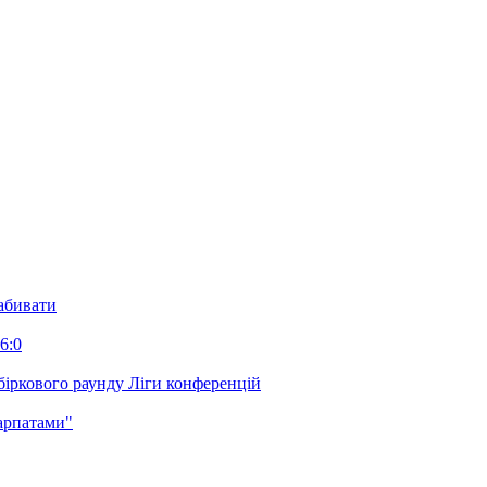
забивати
6:0
біркового раунду Ліги конференцій
арпатами"