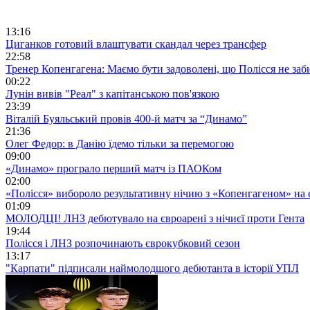
13:16
Циганков готовий влаштувати скандал через трансфер
22:58
Тренер Копенгагена: Маємо бути задоволені, що Полісся не заб
00:22
Лунін вивів "Реал" з капітанською пов'язкою
23:39
Віталій Буяльський провів 400-й матч за “Динамо”
21:36
Олег Федор: в Данію їдемо тільки за перемогою
09:00
«Динамо» програло перший матч із ПАОКом
02:00
«Полісся» вибороло результативну нічию з «Копенгагеном» на с
01:09
МОЛОДЦІ! ЛНЗ дебютувало на євроарені з нічиєї проти Гента
19:44
Полісся і ЛНЗ розпочинають єврокубковий сезон
13:17
"Карпати" підписали наймолодшого дебютанта в історії УПЛ