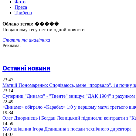
Фото
Преса
Трибуна
Облако тегов:
�����
По данному тегу нет ни одной новости
Статті та аналітика
Реклама:
Останні новини
23:47
Матвій Пономаренко: Сподіваюсь, мене "прорвало", і я почну 
23:14
Суперник "Динамо" - "Твенте" знищує "ДАК 1904" з рахунком 
22:49
«Динамо» обіграло «Карабах» 1:0 у першому матчі третього від
19:34
Олег Дзюринець і Богдан Левицький підписали контракти з "К
14:59
УАФ звільнив Ігора Дедишина з посади технічного директора
14:07