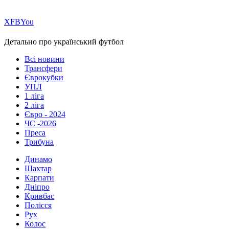
Х
FB
You
Детально про український футбол
Всі новини
Трансфери
Єврокубки
УПЛ
1 ліга
2 ліга
Євро - 2024
ЧС -2026
Преса
Трибуна
Динамо
Шахтар
Карпати
Дніпро
Кривбас
Полісся
Рух
Колос