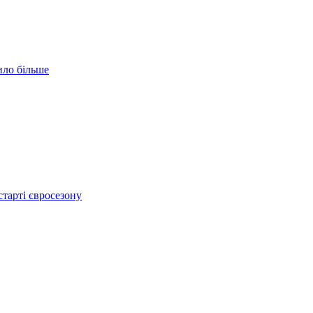
ило більше
тарті євросезону