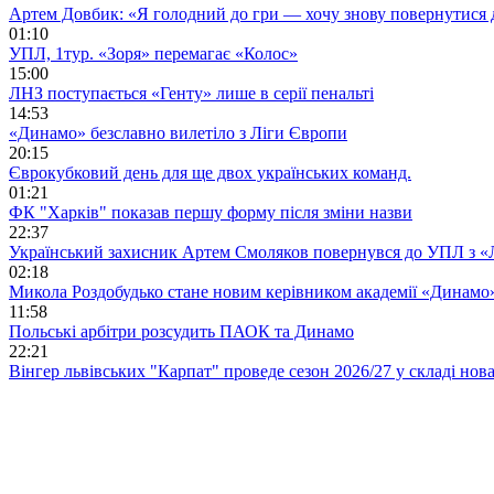
Артем Довбик: «Я голодний до гри — хочу знову повернутися 
01:10
УПЛ, 1тур. «Зоря» перемагає «Колос»
15:00
ЛНЗ поступається «Генту» лише в серії пенальті
14:53
«Динамо» безславно вилетіло з Ліги Європи
20:15
Єврокубковий день для ще двох українських команд.
01:21
ФК "Харків" показав першу форму після зміни назви
22:37
Український захисник Артем Смоляков повернувся до УПЛ з 
02:18
Микола Роздобудько стане новим керівником академії «Динамо
11:58
Польські арбітри розсудить ПАОК та Динамо
22:21
Вінгер львівських "Карпат" проведе сезон 2026/27 у складі но