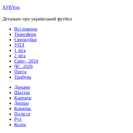
Х
FB
You
Детально про український футбол
Всі новини
Трансфери
Єврокубки
УПЛ
1 ліга
2 ліга
Євро - 2024
ЧС -2026
Преса
Трибуна
Динамо
Шахтар
Карпати
Дніпро
Кривбас
Полісся
Рух
Колос