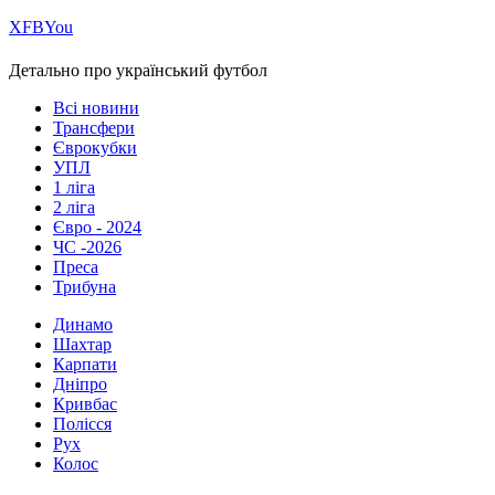
Х
FB
You
Детально про український футбол
Всі новини
Трансфери
Єврокубки
УПЛ
1 ліга
2 ліга
Євро - 2024
ЧС -2026
Преса
Трибуна
Динамо
Шахтар
Карпати
Дніпро
Кривбас
Полісся
Рух
Колос