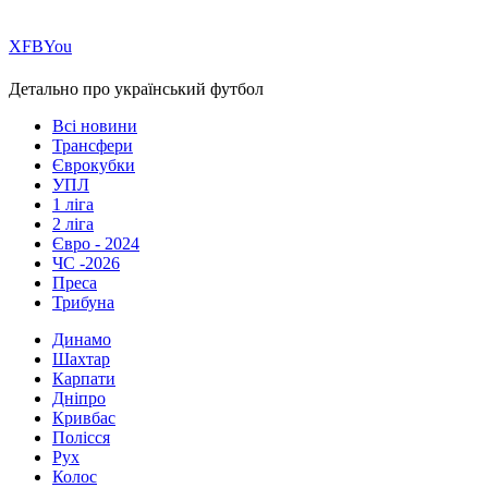
Х
FB
You
Детально про український футбол
Всі новини
Трансфери
Єврокубки
УПЛ
1 ліга
2 ліга
Євро - 2024
ЧС -2026
Преса
Трибуна
Динамо
Шахтар
Карпати
Дніпро
Кривбас
Полісся
Рух
Колос