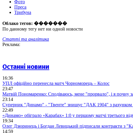
Фото
Преса
Трибуна
Облако тегов:
�������
По данному тегу нет ни одной новости
Статті та аналітика
Реклама:
Останні новини
16:36
УПЛ офіційно перенесла матч Чорноморець – Колос
23:47
Матвій Пономаренко: Сподіваюсь, мене "прорвало", і я почну 
23:14
Суперник "Динамо" - "Твенте" знищує "ДАК 1904" з рахунком 
22:49
«Динамо» обіграло «Карабах» 1:0 у першому матчі третього від
19:34
Олег Дзюринець і Богдан Левицький підписали контракти з "К
14:59