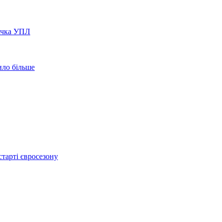
вачка УПЛ
ило більше
тарті євросезону