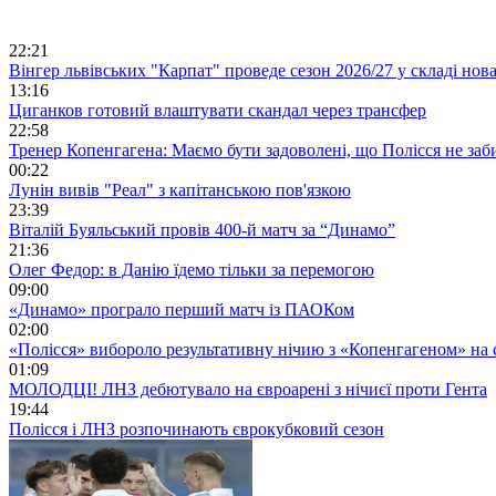
22:21
Вінгер львівських "Карпат" проведе сезон 2026/27 у складі но
13:16
Циганков готовий влаштувати скандал через трансфер
22:58
Тренер Копенгагена: Маємо бути задоволені, що Полісся не заб
00:22
Лунін вивів "Реал" з капітанською пов'язкою
23:39
Віталій Буяльський провів 400-й матч за “Динамо”
21:36
Олег Федор: в Данію їдемо тільки за перемогою
09:00
«Динамо» програло перший матч із ПАОКом
02:00
«Полісся» вибороло результативну нічию з «Копенгагеном» на с
01:09
МОЛОДЦІ! ЛНЗ дебютувало на євроарені з нічиєї проти Гента
19:44
Полісся і ЛНЗ розпочинають єврокубковий сезон