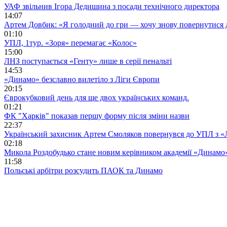
УАФ звільнив Ігора Дедишина з посади технічного директора
14:07
Артем Довбик: «Я голодний до гри — хочу знову повернутися 
01:10
УПЛ, 1тур. «Зоря» перемагає «Колос»
15:00
ЛНЗ поступається «Генту» лише в серії пенальті
14:53
«Динамо» безславно вилетіло з Ліги Європи
20:15
Єврокубковий день для ще двох українських команд.
01:21
ФК "Харків" показав першу форму після зміни назви
22:37
Український захисник Артем Смоляков повернувся до УПЛ з 
02:18
Микола Роздобудько стане новим керівником академії «Динамо
11:58
Польські арбітри розсудить ПАОК та Динамо