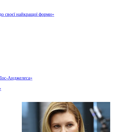
до своєї найкращої форми»
«Лос-Анджелеса»
»