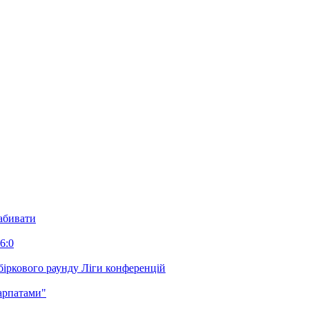
забивати
6:0
біркового раунду Ліги конференцій
арпатами"