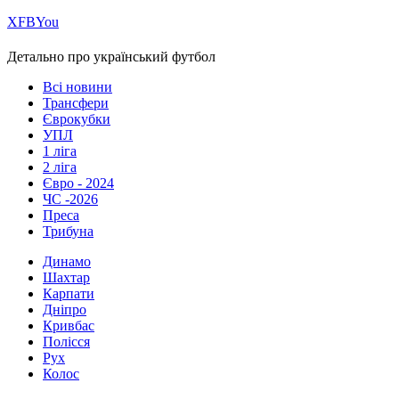
Х
FB
You
Детально про український футбол
Всі новини
Трансфери
Єврокубки
УПЛ
1 ліга
2 ліга
Євро - 2024
ЧС -2026
Преса
Трибуна
Динамо
Шахтар
Карпати
Дніпро
Кривбас
Полісся
Рух
Колос