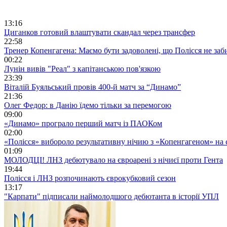
13:16
Циганков готовий влаштувати скандал через трансфер
22:58
Тренер Копенгагена: Маємо бути задоволені, що Полісся не заб
00:22
Лунін вивів "Реал" з капітанською пов'язкою
23:39
Віталій Буяльський провів 400-й матч за “Динамо”
21:36
Олег Федор: в Данію їдемо тільки за перемогою
09:00
«Динамо» програло перший матч із ПАОКом
02:00
«Полісся» вибороло результативну нічию з «Копенгагеном» на с
01:09
МОЛОДЦІ! ЛНЗ дебютувало на євроарені з нічиєї проти Гента
19:44
Полісся і ЛНЗ розпочинають єврокубковий сезон
13:17
"Карпати" підписали наймолодшого дебютанта в історії УПЛ