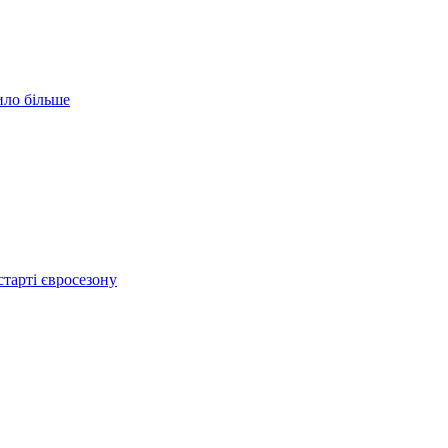
ило більше
тарті євросезону