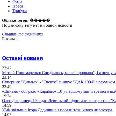
Фото
Преса
Трибуна
Облако тегов:
�����
По данному тегу нет ни одной новости
Статті та аналітика
Реклама:
Останні новини
23:47
Матвій Пономаренко: Сподіваюсь, мене "прорвало", і я почну 
23:14
Суперник "Динамо" - "Твенте" знищує "ДАК 1904" з рахунком 
22:49
«Динамо» обіграло «Карабах» 1:0 у першому матчі третього від
19:34
Олег Дзюринець і Богдан Левицький підписали контракти з "К
14:59
УАФ звільнив Ігора Дедишина з посади технічного директора
14:07