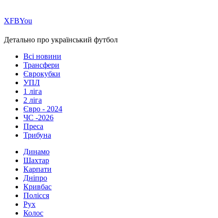
Х
FB
You
Детально про український футбол
Всі новини
Трансфери
Єврокубки
УПЛ
1 ліга
2 ліга
Євро - 2024
ЧС -2026
Преса
Трибуна
Динамо
Шахтар
Карпати
Дніпро
Кривбас
Полісся
Рух
Колос