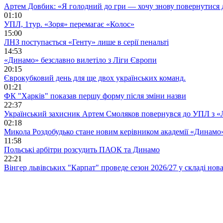
Артем Довбик: «Я голодний до гри — хочу знову повернутися 
01:10
УПЛ, 1тур. «Зоря» перемагає «Колос»
15:00
ЛНЗ поступається «Генту» лише в серії пенальті
14:53
«Динамо» безславно вилетіло з Ліги Європи
20:15
Єврокубковий день для ще двох українських команд.
01:21
ФК "Харків" показав першу форму після зміни назви
22:37
Український захисник Артем Смоляков повернувся до УПЛ з 
02:18
Микола Роздобудько стане новим керівником академії «Динамо
11:58
Польські арбітри розсудить ПАОК та Динамо
22:21
Вінгер львівських "Карпат" проведе сезон 2026/27 у складі но