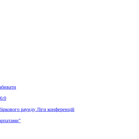
забивати
6:0
біркового раунду Ліги конференцій
арпатами"