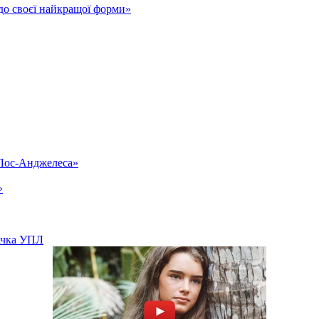
до своєї найкращої форми»
«Лос-Анджелеса»
»
вачка УПЛ