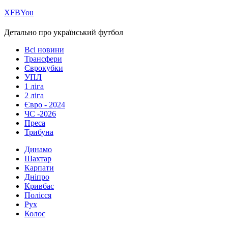
Х
FB
You
Детально про український футбол
Всі новини
Трансфери
Єврокубки
УПЛ
1 ліга
2 ліга
Євро - 2024
ЧС -2026
Преса
Трибуна
Динамо
Шахтар
Карпати
Дніпро
Кривбас
Полісся
Рух
Колос