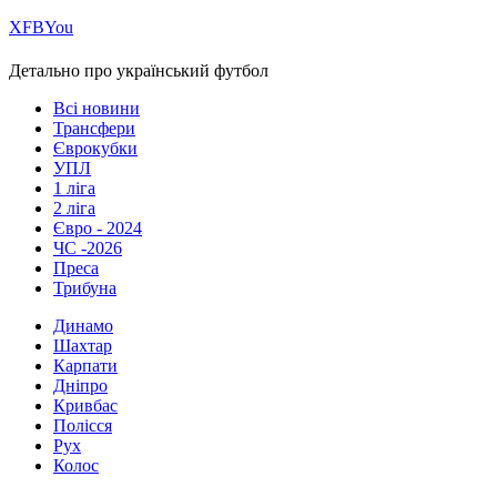
Х
FB
You
Детально про український футбол
Всі новини
Трансфери
Єврокубки
УПЛ
1 ліга
2 ліга
Євро - 2024
ЧС -2026
Преса
Трибуна
Динамо
Шахтар
Карпати
Дніпро
Кривбас
Полісся
Рух
Колос