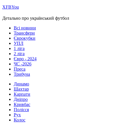
Х
FB
You
Детально про український футбол
Всі новини
Трансфери
Єврокубки
УПЛ
1 ліга
2 ліга
Євро - 2024
ЧС -2026
Преса
Трибуна
Динамо
Шахтар
Карпати
Дніпро
Кривбас
Полісся
Рух
Колос