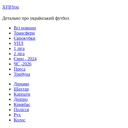
Х
FB
You
Детально про український футбол
Всі новини
Трансфери
Єврокубки
УПЛ
1 ліга
2 ліга
Євро - 2024
ЧС -2026
Преса
Трибуна
Динамо
Шахтар
Карпати
Дніпро
Кривбас
Полісся
Рух
Колос