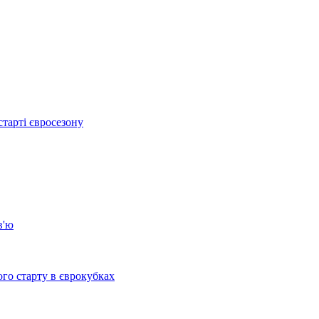
тарті євросезону
в'ю
го старту в єврокубках