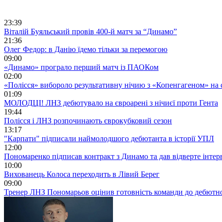
23:39
Віталій Буяльський провів 400-й матч за “Динамо”
21:36
Олег Федор: в Данію їдемо тільки за перемогою
09:00
«Динамо» програло перший матч із ПАОКом
02:00
«Полісся» вибороло результативну нічию з «Копенгагеном» на с
01:09
МОЛОДЦІ! ЛНЗ дебютувало на євроарені з нічиєї проти Гента
19:44
Полісся і ЛНЗ розпочинають єврокубковий сезон
13:17
"Карпати" підписали наймолодшого дебютанта в історії УПЛ
12:00
Пономаренко підписав контракт з Динамо та дав відверте інтер
10:00
Вихованець Колоса переходить в Лівий Берег
09:00
Тренер ЛНЗ Пономарьов оцінив готовність команди до дебютно