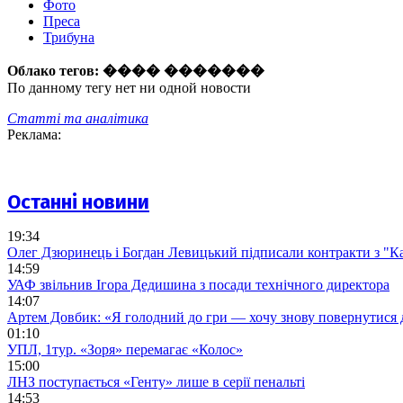
Фото
Преса
Трибуна
Облако тегов:
���� �������
По данному тегу нет ни одной новости
Статті та аналітика
Реклама:
Останні новини
19:34
Олег Дзюринець і Богдан Левицький підписали контракти з "К
14:59
УАФ звільнив Ігора Дедишина з посади технічного директора
14:07
Артем Довбик: «Я голодний до гри — хочу знову повернутися 
01:10
УПЛ, 1тур. «Зоря» перемагає «Колос»
15:00
ЛНЗ поступається «Генту» лише в серії пенальті
14:53