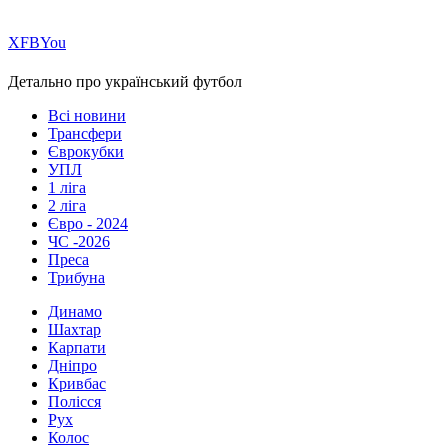
Х
FB
You
Детально про український футбол
Всі новини
Трансфери
Єврокубки
УПЛ
1 ліга
2 ліга
Євро - 2024
ЧС -2026
Преса
Трибуна
Динамо
Шахтар
Карпати
Дніпро
Кривбас
Полісся
Рух
Колос