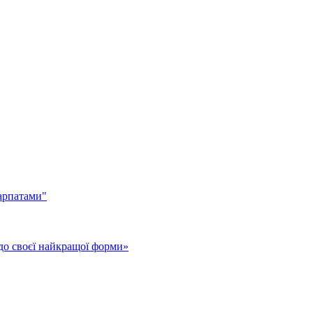
арпатами"
до своєї найкращої форми»