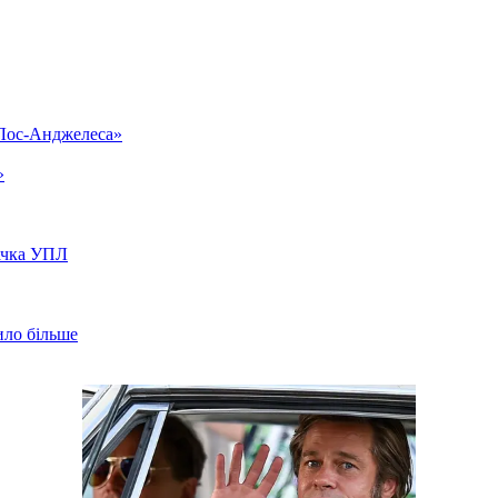
«Лос-Анджелеса»
»
вачка УПЛ
ило більше