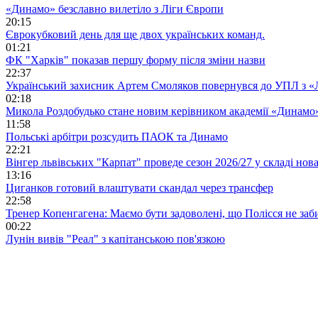
«Динамо» безславно вилетіло з Ліги Європи
20:15
Єврокубковий день для ще двох українських команд.
01:21
ФК "Харків" показав першу форму після зміни назви
22:37
Український захисник Артем Смоляков повернувся до УПЛ з 
02:18
Микола Роздобудько стане новим керівником академії «Динамо
11:58
Польські арбітри розсудить ПАОК та Динамо
22:21
Вінгер львівських "Карпат" проведе сезон 2026/27 у складі но
13:16
Циганков готовий влаштувати скандал через трансфер
22:58
Тренер Копенгагена: Маємо бути задоволені, що Полісся не заб
00:22
Лунін вивів "Реал" з капітанською пов'язкою