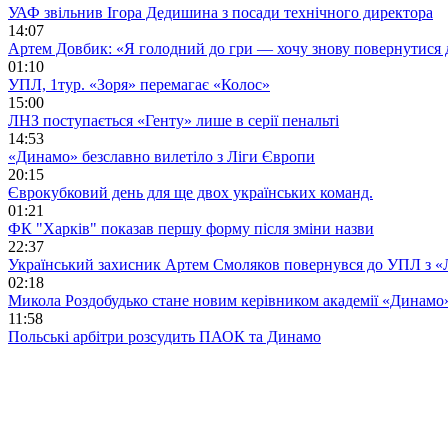
УАФ звільнив Ігора Дедишина з посади технічного директора
14:07
Артем Довбик: «Я голодний до гри — хочу знову повернутися 
01:10
УПЛ, 1тур. «Зоря» перемагає «Колос»
15:00
ЛНЗ поступається «Генту» лише в серії пенальті
14:53
«Динамо» безславно вилетіло з Ліги Європи
20:15
Єврокубковий день для ще двох українських команд.
01:21
ФК "Харків" показав першу форму після зміни назви
22:37
Український захисник Артем Смоляков повернувся до УПЛ з 
02:18
Микола Роздобудько стане новим керівником академії «Динамо
11:58
Польські арбітри розсудить ПАОК та Динамо