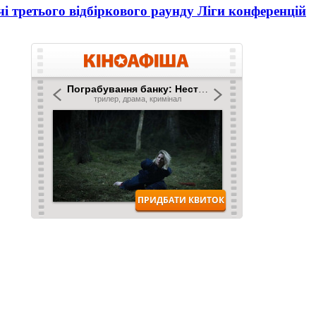
і третього відбіркового раунду Ліги конференцій