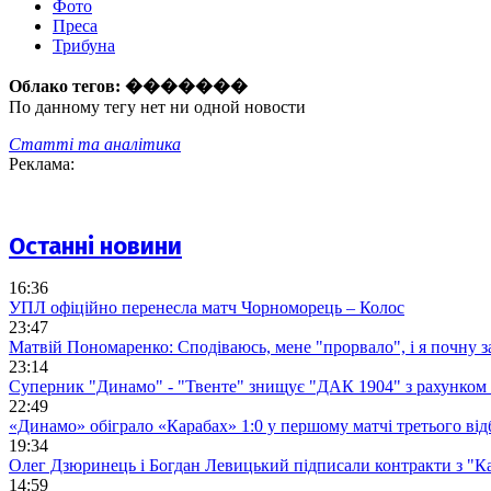
Фото
Преса
Трибуна
Облако тегов:
�������
По данному тегу нет ни одной новости
Статті та аналітика
Реклама:
Останні новини
16:36
УПЛ офіційно перенесла матч Чорноморець – Колос
23:47
Матвій Пономаренко: Сподіваюсь, мене "прорвало", і я почну 
23:14
Суперник "Динамо" - "Твенте" знищує "ДАК 1904" з рахунком 
22:49
«Динамо» обіграло «Карабах» 1:0 у першому матчі третього від
19:34
Олег Дзюринець і Богдан Левицький підписали контракти з "К
14:59