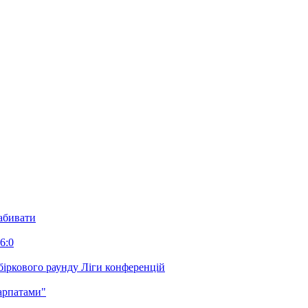
забивати
6:0
біркового раунду Ліги конференцій
арпатами"