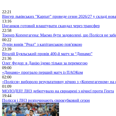
22:21
Вінгер львівських "Карпат" проведе сезон 2026/27 у складі но
13:16
Циганков готовий влаштувати скандал через трансфер
22:58
Тренер Копенгагена: Маємо бути задоволені, що Полісся не заб
00:22
Лунін вивів "Реал" з капітанською пов'язкою
23:39
Віталій Буяльський провів 400-й матч за “Динамо”
21:36
Олег Федор: в Данію їдемо тільки за перемогою
09:00
«Динамо» програло перший матч із ПАОКом
02:00
«Полісся» вибороло результативну нічию з «Копенгагеном» на с
01:09
МОЛОДЦІ! ЛНЗ дебютувало на євроарені з нічиєї проти Гента
19:44
Полісся і ЛНЗ розпочинають єврокубковий сезон