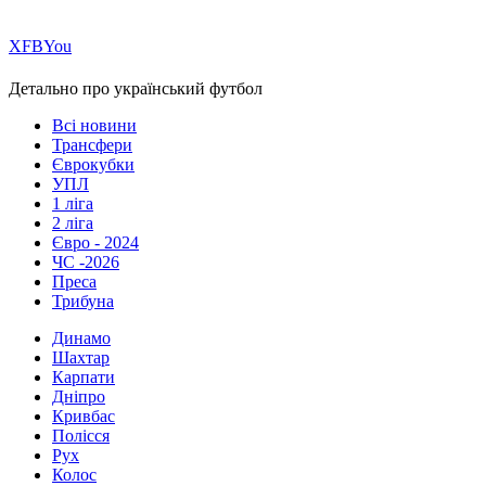
Х
FB
You
Детально про український футбол
Всі новини
Трансфери
Єврокубки
УПЛ
1 ліга
2 ліга
Євро - 2024
ЧС -2026
Преса
Трибуна
Динамо
Шахтар
Карпати
Дніпро
Кривбас
Полісся
Рух
Колос