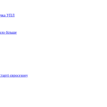
вачка УПЛ
ило більше
тарті євросезону