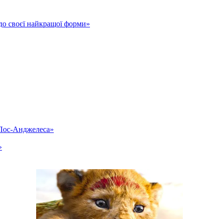
до своєї найкращої форми»
«Лос-Анджелеса»
»