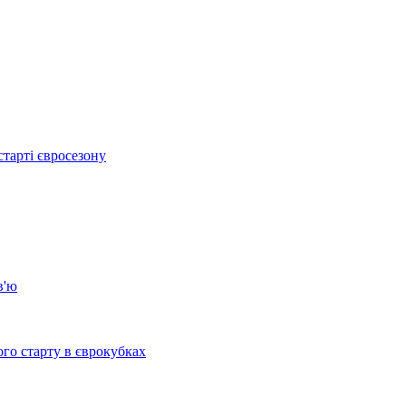
тарті євросезону
в'ю
го старту в єврокубках