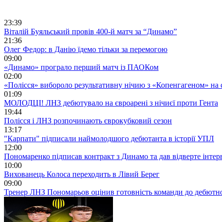
23:39
Віталій Буяльський провів 400-й матч за “Динамо”
21:36
Олег Федор: в Данію їдемо тільки за перемогою
09:00
«Динамо» програло перший матч із ПАОКом
02:00
«Полісся» вибороло результативну нічию з «Копенгагеном» на с
01:09
МОЛОДЦІ! ЛНЗ дебютувало на євроарені з нічиєї проти Гента
19:44
Полісся і ЛНЗ розпочинають єврокубковий сезон
13:17
"Карпати" підписали наймолодшого дебютанта в історії УПЛ
12:00
Пономаренко підписав контракт з Динамо та дав відверте інтер
10:00
Вихованець Колоса переходить в Лівий Берег
09:00
Тренер ЛНЗ Пономарьов оцінив готовність команди до дебютно