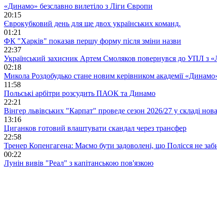
«Динамо» безславно вилетіло з Ліги Європи
20:15
Єврокубковий день для ще двох українських команд.
01:21
ФК "Харків" показав першу форму після зміни назви
22:37
Український захисник Артем Смоляков повернувся до УПЛ з 
02:18
Микола Роздобудько стане новим керівником академії «Динамо
11:58
Польські арбітри розсудить ПАОК та Динамо
22:21
Вінгер львівських "Карпат" проведе сезон 2026/27 у складі но
13:16
Циганков готовий влаштувати скандал через трансфер
22:58
Тренер Копенгагена: Маємо бути задоволені, що Полісся не заб
00:22
Лунін вивів "Реал" з капітанською пов'язкою