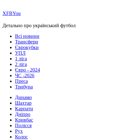
Х
FB
You
Детально про український футбол
Всі новини
Трансфери
Єврокубки
УПЛ
1 ліга
2 ліга
Євро - 2024
ЧС -2026
Преса
Трибуна
Динамо
Шахтар
Карпати
Дніпро
Кривбас
Полісся
Рух
Колос