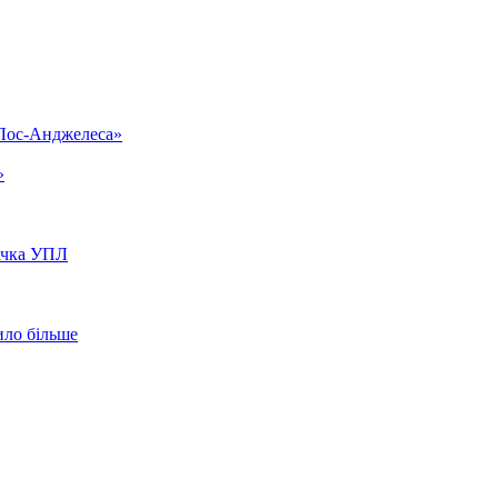
«Лос-Анджелеса»
»
вачка УПЛ
ило більше