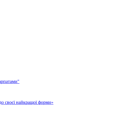
арпатами"
до своєї найкращої форми»