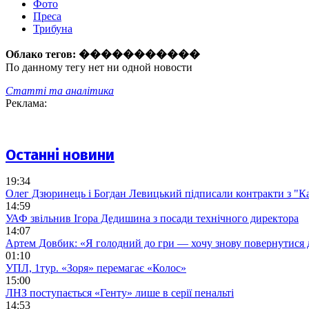
Фото
Преса
Трибуна
Облако тегов:
�����������
По данному тегу нет ни одной новости
Статті та аналітика
Реклама:
Останні новини
19:34
Олег Дзюринець і Богдан Левицький підписали контракти з "К
14:59
УАФ звільнив Ігора Дедишина з посади технічного директора
14:07
Артем Довбик: «Я голодний до гри — хочу знову повернутися 
01:10
УПЛ, 1тур. «Зоря» перемагає «Колос»
15:00
ЛНЗ поступається «Генту» лише в серії пенальті
14:53