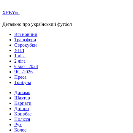
Х
FB
You
Детально про український футбол
Всі новини
Трансфери
Єврокубки
УПЛ
1 ліга
2 ліга
Євро - 2024
ЧС -2026
Преса
Трибуна
Динамо
Шахтар
Карпати
Дніпро
Кривбас
Полісся
Рух
Колос