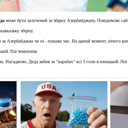
да
може бути залучений за збірну Азербайджану. Повідомляє сай
кавказьку збірну.
 за Азербайджан чи ні - покаже час. На даний момент, нічого кон
кій Лізі чемпіонів.
а. Нагадаємо, Деда забив за "карабах" всі 3 голи в юнацькій Лізі