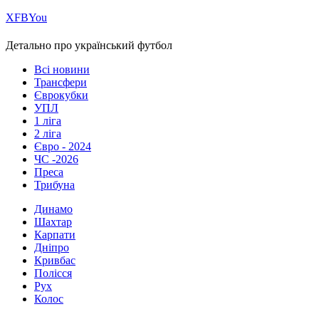
Х
FB
You
Детально про український футбол
Всі новини
Трансфери
Єврокубки
УПЛ
1 ліга
2 ліга
Євро - 2024
ЧС -2026
Преса
Трибуна
Динамо
Шахтар
Карпати
Дніпро
Кривбас
Полісся
Рух
Колос