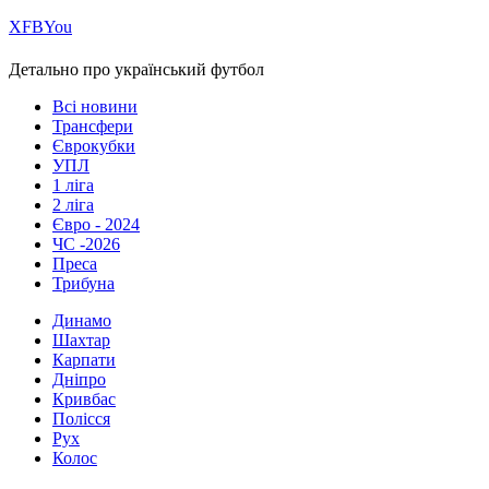
Х
FB
You
Детально про український футбол
Всі новини
Трансфери
Єврокубки
УПЛ
1 ліга
2 ліга
Євро - 2024
ЧС -2026
Преса
Трибуна
Динамо
Шахтар
Карпати
Дніпро
Кривбас
Полісся
Рух
Колос