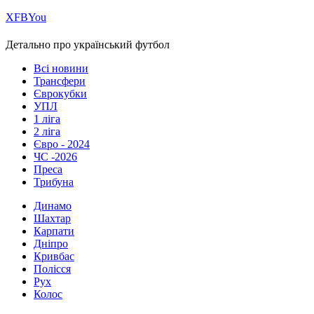
Х
FB
You
Детально про український футбол
Всі новини
Трансфери
Єврокубки
УПЛ
1 ліга
2 ліга
Євро - 2024
ЧС -2026
Преса
Трибуна
Динамо
Шахтар
Карпати
Дніпро
Кривбас
Полісся
Рух
Колос