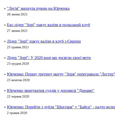
»
"Легія" махнула рукою на Юрченка
28 липня 2021
»
Екс-лідер "Зорі" пакує валізи в польський клуб
27 липня 2021
»
Лідер "Зорі" пакує валізи в клуб з Європи
25 травня 2021
»
Лідер "Зорі": У 2020 році ми досягли своєї мети
23 грудня 2020
»
Юрченко: Першу третину матчу "Зоря" перегравала "Лестер
23 жовтня 2020
»
Юрченко звинуватив суддів у допомозі "Динамо"
22 червня 2020
»
Юрченко: Перейти з дубля "Шахтаря" у "Байєр" - надто вел
2 травня 2020