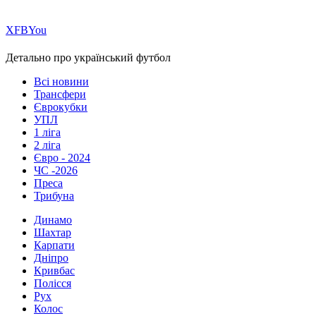
Х
FB
You
Детально про український футбол
Всі новини
Трансфери
Єврокубки
УПЛ
1 ліга
2 ліга
Євро - 2024
ЧС -2026
Преса
Трибуна
Динамо
Шахтар
Карпати
Дніпро
Кривбас
Полісся
Рух
Колос