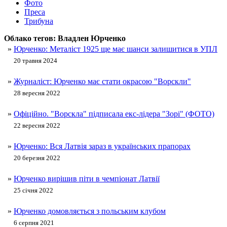
Фото
Преса
Трибуна
Облако тегов:
Владлен Юрченко
»
Юрченко: Металіст 1925 ще має шанси залишитися в УПЛ
20 травня 2024
»
Журналіст: Юрченко має стати окрасою "Ворскли"
28 вересня 2022
»
Офіційно. "Ворскла" підписала екс-лідера "Зорі" (ФОТО)
22 вересня 2022
»
Юрченко: Вся Латвія зараз в українських прапорах
20 березня 2022
»
Юрченко вирішив піти в чемпіонат Латвії
25 січня 2022
»
Юрченко домовляється з польським клубом
6 серпня 2021