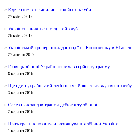
»
Юрченком зацікавились італійські клуби
27 квітня 2017
»
Українець покине німецький клуб
26 квітня 2017
»
Український тренер покладає надії на Коноплянку в Німеччи
27 лютого 2017
»
Гравець збірної України отримав серйозну травму
8 вересня 2016
»
Ще один український легіонер увійшов у заявку свого клубу
3 вересня 2016
»
Селезньов завдав травми дебютанту збірної
2 вересня 2016
»
П'ять гравців покинули розташування збірної України
1 вересня 2016