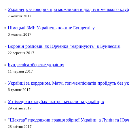
»
Українець заговорив про можливий відхід із німецького клу
7 жовтня 2017
»
Німецькі ЗМІ: Українець покине Бундеслігу
6 жовтня 2017
»
Воронін розповів, як Юрченка "маринують" в Бундеслізі
22 вересня 2017
»
Бундесліга збереже українця
11 червня 2017
»
Українці за кордоном. Матчі топ-чемпіонатів пройдуть без ук
6 травня 2017
»
У німецьких клубах вкотре начхали на українців
29 квітня 2017
»
"Шахтар" продовжив гравця збірної України, а Лунін та Юр
28 квітня 2017