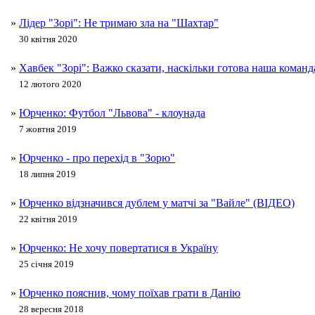
»
Лідер "Зорі": Не тримаю зла на "Шахтар"
30 квітня 2020
»
Хавбек "Зорі": Важко сказати, наскільки готова наша команд
12 лютого 2020
»
Юрченко: Футбол "Львова" - клоунада
7 жовтня 2019
»
Юрченко - про перехід в "Зорю"
18 липня 2019
»
Юрченко відзначився дублем у матчі за "Вайле" (ВІДЕО)
22 квітня 2019
»
Юрченко: Не хочу повертатися в Україну
25 січня 2019
»
Юрченко пояснив, чому поїхав грати в Данію
28 вересня 2018