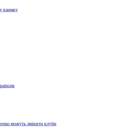
бу взимку
раїнців
ченко можуть змінити клуби