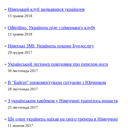
»
Німецький клуб зацікавився українцем
15 травня 2018
»
Офіційно. Українець піде з німецького клубу
12 травня 2018
»
Німецькі ЗМІ: Українець покине Бундеслігу
29 грудня 2017
»
Український легіонер повідомив про перелом ноги
30 листопада 2017
»
В "Байєрі" прокоментували ситуацію з Юрченком
28 листопада 2017
»
З українським хавбеком у Німеччині трапилось нещастя
25 листопада 2017
»
Ще один українець наїхав на свого тренера в Німеччині
11 жовтня 2017