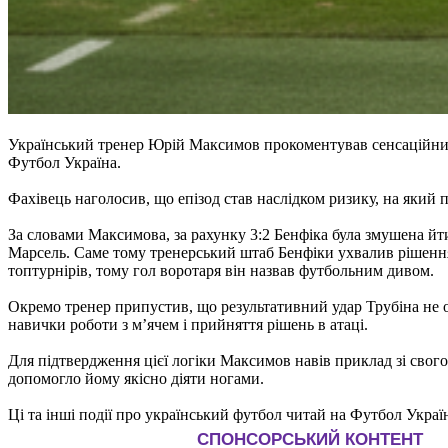
Український тренер Юрій Максимов прокоментував сенсаційний г
Футбол Україна.
Фахівець наголосив, що епізод став наслідком ризику, на який п
За словами Максимова, за рахунку 3:2 Бенфіка була змушена йти 
Марсель. Саме тому тренерський штаб Бенфіки ухвалив рішення 
топтурнірів, тому гол воротаря він назвав футбольним дивом.
Окремо тренер припустив, що результативний удар Трубіна не об
навички роботи з м’ячем і прийняття рішень в атаці.
Для підтвердження цієї логіки Максимов навів приклад зі свого
допомогло йому якісно діяти ногами.
Ці та інші події про український футбол читай на Футбол Украї