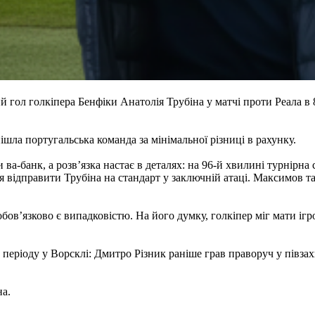
ол голкіпера Бенфіки Анатолія Трубіна у матчі проти Реала в 8
ішла португальська команда за мінімальної різниці в рахунку.
ва-банк, а розв’язка настає в деталях: на 96-й хвилині турнірна
відправити Трубіна на стандарт у заключній атаці. Максимов так
ов’язково є випадковістю. На його думку, голкіпер міг мати ігров
 періоду у Ворсклі: Дмитро Різник раніше грав праворуч у півзахи
на.