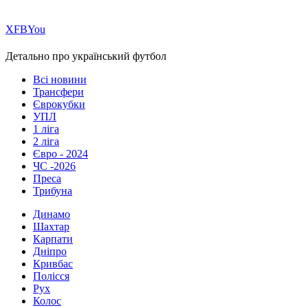
Х
FB
You
Детально про український футбол
Всі новини
Трансфери
Єврокубки
УПЛ
1 ліга
2 ліга
Євро - 2024
ЧС -2026
Преса
Трибуна
Динамо
Шахтар
Карпати
Дніпро
Кривбас
Полісся
Рух
Колос