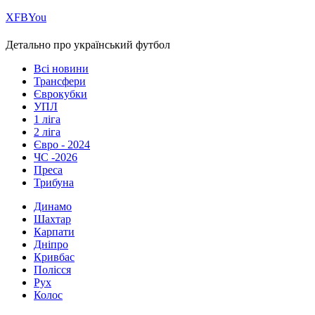
Х
FB
You
Детально про український футбол
Всі новини
Трансфери
Єврокубки
УПЛ
1 ліга
2 ліга
Євро - 2024
ЧС -2026
Преса
Трибуна
Динамо
Шахтар
Карпати
Дніпро
Кривбас
Полісся
Рух
Колос