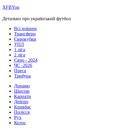
Х
FB
You
Детально про український футбол
Всі новини
Трансфери
Єврокубки
УПЛ
1 ліга
2 ліга
Євро - 2024
ЧС -2026
Преса
Трибуна
Динамо
Шахтар
Карпати
Дніпро
Кривбас
Полісся
Рух
Колос