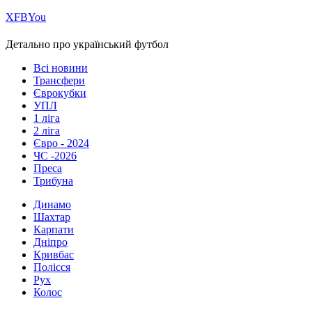
Х
FB
You
Детально про український футбол
Всі новини
Трансфери
Єврокубки
УПЛ
1 ліга
2 ліга
Євро - 2024
ЧС -2026
Преса
Трибуна
Динамо
Шахтар
Карпати
Дніпро
Кривбас
Полісся
Рух
Колос