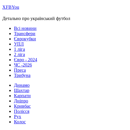
Х
FB
You
Детально про український футбол
Всі новини
Трансфери
Єврокубки
УПЛ
1 ліга
2 ліга
Євро - 2024
ЧС -2026
Преса
Трибуна
Динамо
Шахтар
Карпати
Дніпро
Кривбас
Полісся
Рух
Колос