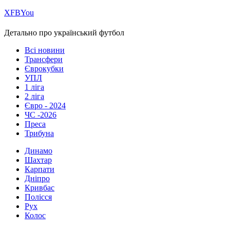
Х
FB
You
Детально про український футбол
Всі новини
Трансфери
Єврокубки
УПЛ
1 ліга
2 ліга
Євро - 2024
ЧС -2026
Преса
Трибуна
Динамо
Шахтар
Карпати
Дніпро
Кривбас
Полісся
Рух
Колос