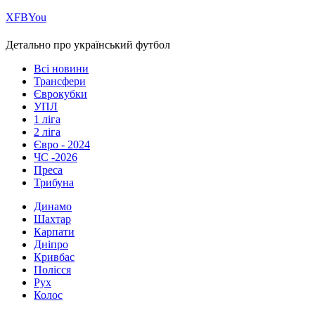
Х
FB
You
Детально про український футбол
Всі новини
Трансфери
Єврокубки
УПЛ
1 ліга
2 ліга
Євро - 2024
ЧС -2026
Преса
Трибуна
Динамо
Шахтар
Карпати
Дніпро
Кривбас
Полісся
Рух
Колос