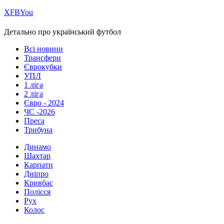
Х
FB
You
Детально про український футбол
Всі новини
Трансфери
Єврокубки
УПЛ
1 ліга
2 ліга
Євро - 2024
ЧС -2026
Преса
Трибуна
Динамо
Шахтар
Карпати
Дніпро
Кривбас
Полісся
Рух
Колос