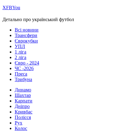
Х
FB
You
Детально про український футбол
Всі новини
Трансфери
Єврокубки
УПЛ
1 ліга
2 ліга
Євро - 2024
ЧС -2026
Преса
Трибуна
Динамо
Шахтар
Карпати
Дніпро
Кривбас
Полісся
Рух
Колос