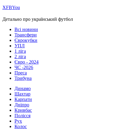
Х
FB
You
Детально про український футбол
Всі новини
Трансфери
Єврокубки
УПЛ
1 ліга
2 ліга
Євро - 2024
ЧС -2026
Преса
Трибуна
Динамо
Шахтар
Карпати
Дніпро
Кривбас
Полісся
Рух
Колос