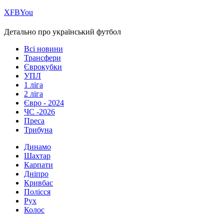
Х
FB
You
Детально про український футбол
Всі новини
Трансфери
Єврокубки
УПЛ
1 ліга
2 ліга
Євро - 2024
ЧС -2026
Преса
Трибуна
Динамо
Шахтар
Карпати
Дніпро
Кривбас
Полісся
Рух
Колос