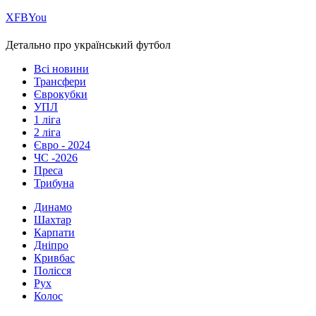
Х
FB
You
Детально про український футбол
Всі новини
Трансфери
Єврокубки
УПЛ
1 ліга
2 ліга
Євро - 2024
ЧС -2026
Преса
Трибуна
Динамо
Шахтар
Карпати
Дніпро
Кривбас
Полісся
Рух
Колос