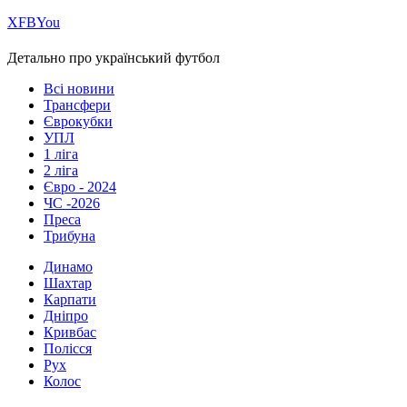
Х
FB
You
Детально про український футбол
Всі новини
Трансфери
Єврокубки
УПЛ
1 ліга
2 ліга
Євро - 2024
ЧС -2026
Преса
Трибуна
Динамо
Шахтар
Карпати
Дніпро
Кривбас
Полісся
Рух
Колос