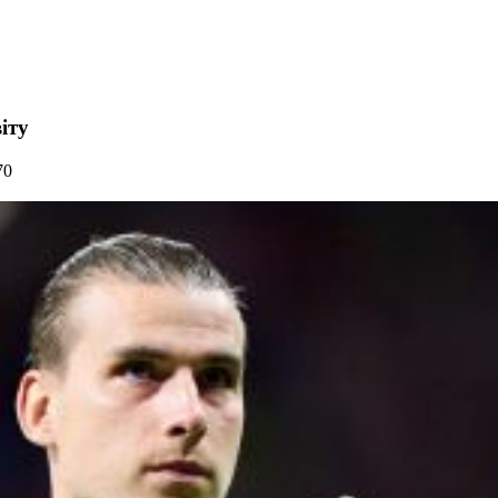
іту
70