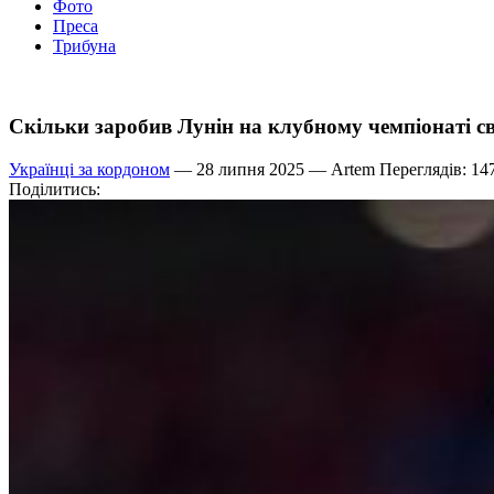
Фото
Преса
Трибуна
Скільки заробив Лунін на клубному чемпіонаті св
Українці за кордоном
— 28 липня 2025 —
Artem
Переглядів: 14
Поділитись: