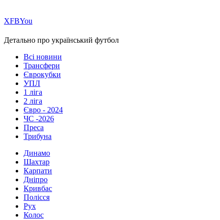
Х
FB
You
Детально про український футбол
Всі новини
Трансфери
Єврокубки
УПЛ
1 ліга
2 ліга
Євро - 2024
ЧС -2026
Преса
Трибуна
Динамо
Шахтар
Карпати
Дніпро
Кривбас
Полісся
Рух
Колос