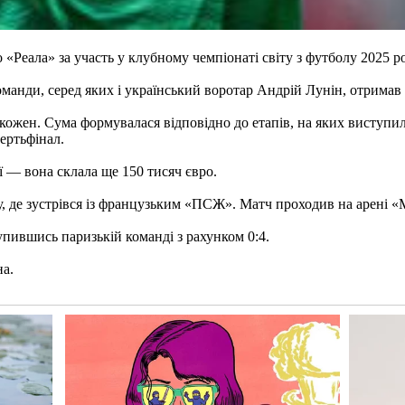
 «Реала» за участь у клубному чемпіонаті світу з футболу 2025 р
оманди, серед яких і український воротар Андрій Лунін, отримав
кожен. Сума формувалася відповідно до етапів, на яких виступил
ертьфінал.
ї — вона склала ще 150 тисяч євро.
у, де зустрівся із французьким «ПСЖ». Матч проходив на арені 
упившись паризькій команді з рахунком 0:4.
на.