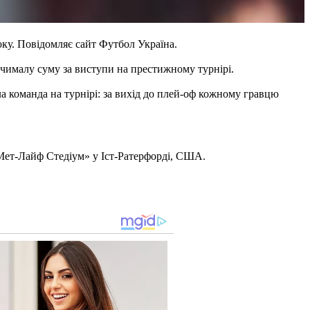
оку. Повідомляє сайт Футбол Україна.
 чималу суму за виступи на престижному турнірі.
а команда на турнірі: за вихід до плей-оф кожному гравцю
«Мет-Лайф Стедіум» у Іст-Ратерфорді, США.