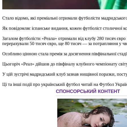
Стало відомо, які преміальні отримали футболісти мадридського
Як повідомляє іспанське видання, кожен футболіст столичної к
Загалом футболісти «Реала» отримали від клубу 280 тисяч євро 
перерахували 50 тисяч євро, ще 80 тисяч — за потрапляння у чв
Особливо цінною стала премія за досягнення півфінальної стаді
Цьогоріч «Реал» дійшов до півфіналу клубного чемпіонату світ
У цій зустрічі мадридський клуб зазнав нищівної поразки, пост
Ці та інші події про український футбол читай на Футбол Украї