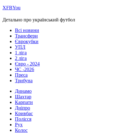
Х
FB
You
Детально про український футбол
Всі новини
Трансфери
Єврокубки
УПЛ
1 ліга
2 ліга
Євро - 2024
ЧС -2026
Преса
Трибуна
Динамо
Шахтар
Карпати
Дніпро
Кривбас
Полісся
Рух
Колос