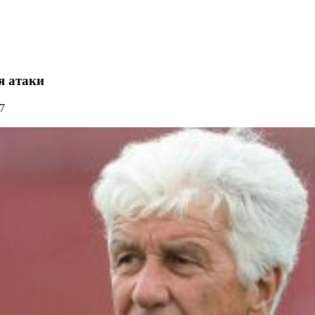
я атаки
7