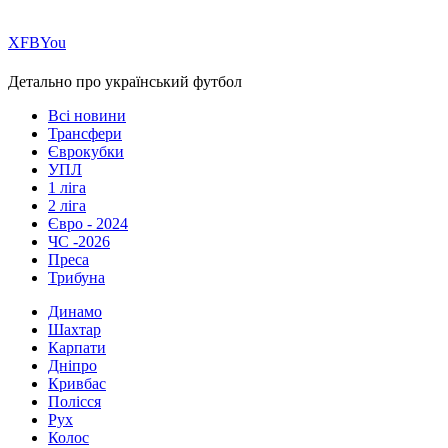
Х
FB
You
Детально про український футбол
Всі новини
Трансфери
Єврокубки
УПЛ
1 ліга
2 ліга
Євро - 2024
ЧС -2026
Преса
Трибуна
Динамо
Шахтар
Карпати
Дніпро
Кривбас
Полісся
Рух
Колос