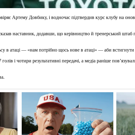
іряє Артему Довбику, і водночас підтвердив курс клубу на оновл
сказав наставник, додавши, що керівництво й тренерський штаб
су в атаці — «нам потрібно щось нове в атаці» — аби встигнути 
голів і чотири результативні передачі, а медіа раніше пов’язува
на.