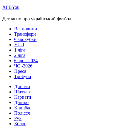
Х
FB
You
Детально про український футбол
Всі новини
Трансфери
Єврокубки
УПЛ
1 ліга
2 ліга
Євро - 2024
ЧС -2026
Преса
Трибуна
Динамо
Шахтар
Карпати
Дніпро
Кривбас
Полісся
Рух
Колос