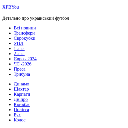
Х
FB
You
Детально про український футбол
Всі новини
Трансфери
Єврокубки
УПЛ
1 ліга
2 ліга
Євро - 2024
ЧС -2026
Преса
Трибуна
Динамо
Шахтар
Карпати
Дніпро
Кривбас
Полісся
Рух
Колос