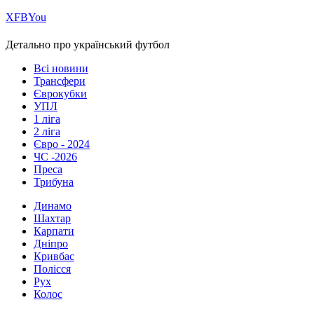
Х
FB
You
Детально про український футбол
Всі новини
Трансфери
Єврокубки
УПЛ
1 ліга
2 ліга
Євро - 2024
ЧС -2026
Преса
Трибуна
Динамо
Шахтар
Карпати
Дніпро
Кривбас
Полісся
Рух
Колос