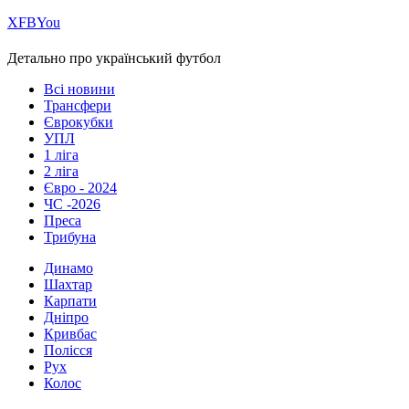
Х
FB
You
Детально про український футбол
Всі новини
Трансфери
Єврокубки
УПЛ
1 ліга
2 ліга
Євро - 2024
ЧС -2026
Преса
Трибуна
Динамо
Шахтар
Карпати
Дніпро
Кривбас
Полісся
Рух
Колос