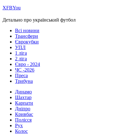
Х
FB
You
Детально про український футбол
Всі новини
Трансфери
Єврокубки
УПЛ
1 ліга
2 ліга
Євро - 2024
ЧС -2026
Преса
Трибуна
Динамо
Шахтар
Карпати
Дніпро
Кривбас
Полісся
Рух
Колос