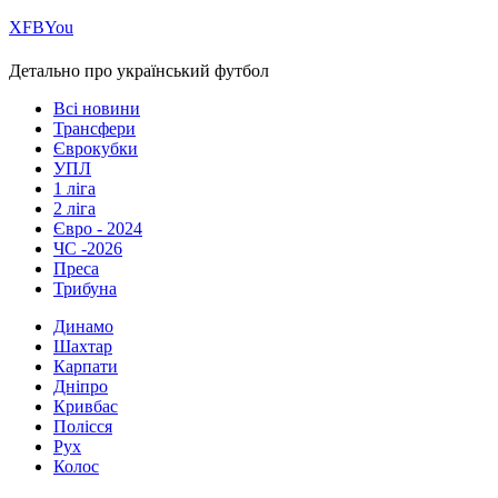
Х
FB
You
Детально про український футбол
Всі новини
Трансфери
Єврокубки
УПЛ
1 ліга
2 ліга
Євро - 2024
ЧС -2026
Преса
Трибуна
Динамо
Шахтар
Карпати
Дніпро
Кривбас
Полісся
Рух
Колос