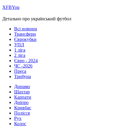
Х
FB
You
Детально про український футбол
Всі новини
Трансфери
Єврокубки
УПЛ
1 ліга
2 ліга
Євро - 2024
ЧС -2026
Преса
Трибуна
Динамо
Шахтар
Карпати
Дніпро
Кривбас
Полісся
Рух
Колос