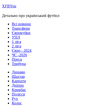
Х
FB
You
Детально про український футбол
Всі новини
Трансфери
Єврокубки
УПЛ
1 ліга
2 ліга
Євро - 2024
ЧС -2026
Преса
Трибуна
Динамо
Шахтар
Карпати
Дніпро
Кривбас
Полісся
Рух
Колос