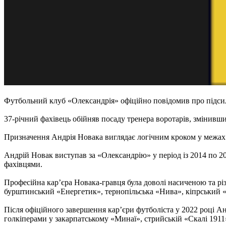
Футбольний клуб «Олександрія» офіційно повідомив про підси
37-річний фахівець обійняв посаду тренера воротарів, змінивши
Призначення Андрія Новака виглядає логічним кроком у межах с
Андрій Новак виступав за «Олександрію» у період із 2014 по 
фахівцями.
Професійна кар’єра Новака-гравця була доволі насиченою та рі
бурштинський «Енергетик», тернопільська «Нива», кіпрський «
Після офіційного завершення кар’єри футболіста у 2022 році Ан
голкіперами у закарпатському «Минаї», стрийській «Скалі 1911