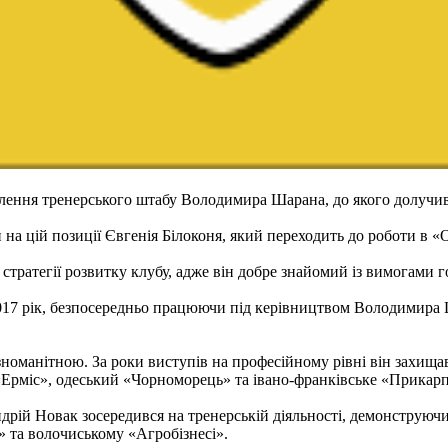
лення тренерського штабу Володимира Шарана, до якого долучи
 на цій позиції Євгенія Білоконя, який переходить до роботи в «
тратегії розвитку клубу, адже він добре знайомий із вимогами г
2017 рік, безпосередньо працюючи під керівництвом Володимира 
зноманітною. За роки виступів на професійному рівні він захища
Ерміс», одеський «Чорноморець» та івано-франківське «Прикарп
дрій Новак зосередився на тренерській діяльності, демонструючи
» та волочиському «Агробізнесі».