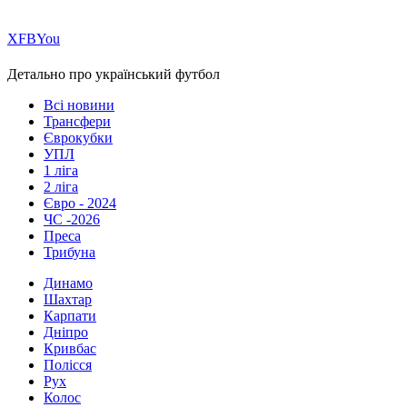
Х
FB
You
Детально про український футбол
Всі новини
Трансфери
Єврокубки
УПЛ
1 ліга
2 ліга
Євро - 2024
ЧС -2026
Преса
Трибуна
Динамо
Шахтар
Карпати
Дніпро
Кривбас
Полісся
Рух
Колос