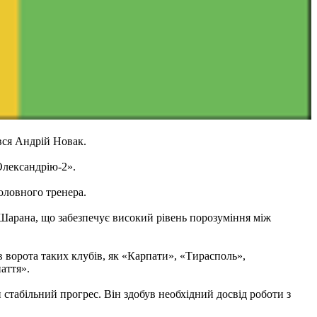
вся Андрій Новак.
Олександрію-2».
оловного тренера.
Шарана, що забезпечує високий рівень порозуміння між
в ворота таких клубів, як «Карпати», «Тирасполь»,
аття».
 стабільний прогрес. Він здобув необхідний досвід роботи з