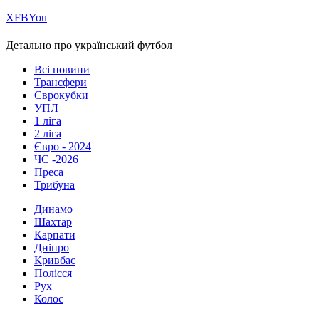
Х
FB
You
Детально про український футбол
Всі новини
Трансфери
Єврокубки
УПЛ
1 ліга
2 ліга
Євро - 2024
ЧС -2026
Преса
Трибуна
Динамо
Шахтар
Карпати
Дніпро
Кривбас
Полісся
Рух
Колос