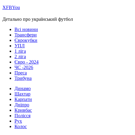
Х
FB
You
Детально про український футбол
Всі новини
Трансфери
Єврокубки
УПЛ
1 ліга
2 ліга
Євро - 2024
ЧС -2026
Преса
Трибуна
Динамо
Шахтар
Карпати
Дніпро
Кривбас
Полісся
Рух
Колос