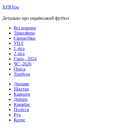
Х
FB
You
Детально про український футбол
Всі новини
Трансфери
Єврокубки
УПЛ
1 ліга
2 ліга
Євро - 2024
ЧС -2026
Преса
Трибуна
Динамо
Шахтар
Карпати
Дніпро
Кривбас
Полісся
Рух
Колос