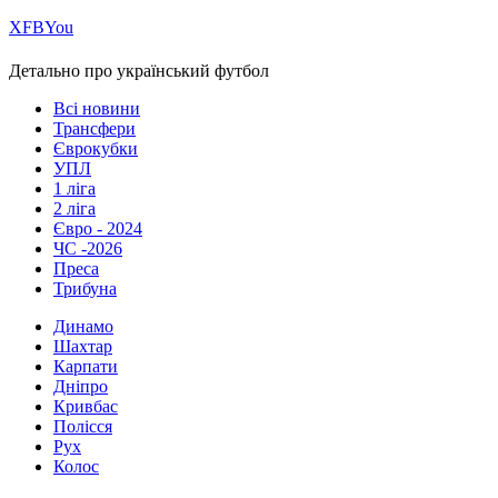
Х
FB
You
Детально про український футбол
Всі новини
Трансфери
Єврокубки
УПЛ
1 ліга
2 ліга
Євро - 2024
ЧС -2026
Преса
Трибуна
Динамо
Шахтар
Карпати
Дніпро
Кривбас
Полісся
Рух
Колос